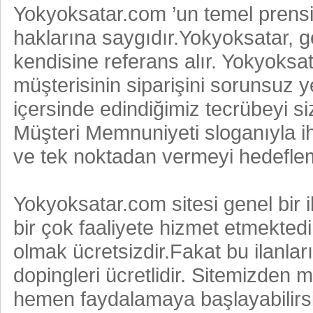
Yokyoksatar.com ’un temel prensib
haklarına saygıdır.Yokyoksatar, gel
kendisine referans alır. Yokyoks
müşterisinin siparişini sorunsuz ye
içersinde edindiğimiz tecrübeyi siz
Müşteri Memnuniyeti sloganıyla ih
ve tek noktadan vermeyi hedeflem
Yokyoksatar.com sitesi genel bir ila
bir çok faaliyete hizmet etmekted
olmak ücretsizdir.Fakat bu ilanları
dopingleri ücretlidir. Sitemizden 
hemen faydalamaya başlayabilirsin