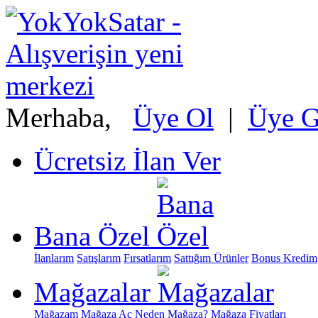
Merhaba,
Üye Ol
|
Üye Gi
Ücretsiz İlan Ver
Bana Özel
İlanlarım
Satışlarım
Fırsatlarım
Sattığım Ürünler
Bonus Kredim
Mağazalar
Mağazam
Mağaza Aç
Neden Mağaza?
Mağaza Fiyatları