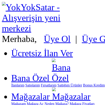
Merhaba,
Üye Ol
|
Üye Gi
Ücretsiz İlan Ver
Bana Özel
İlanlarım
Satışlarım
Fırsatlarım
Sattığım Ürünler
Bonus Kredim
Mağazalar
Mağazam
Mağaza Aç
Neden Mağaza?
Mağaza Fiyatları