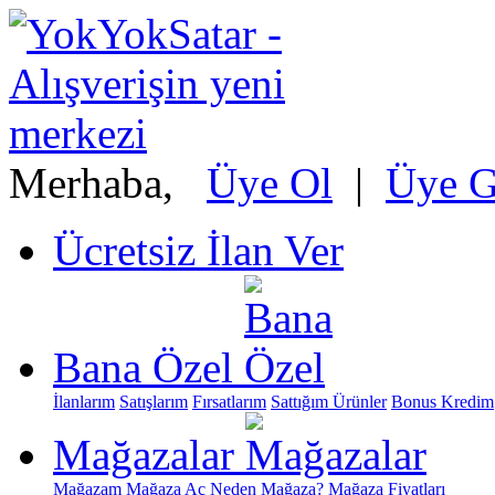
Merhaba,
Üye Ol
|
Üye Gi
Ücretsiz İlan Ver
Bana Özel
İlanlarım
Satışlarım
Fırsatlarım
Sattığım Ürünler
Bonus Kredim
Mağazalar
Mağazam
Mağaza Aç
Neden Mağaza?
Mağaza Fiyatları