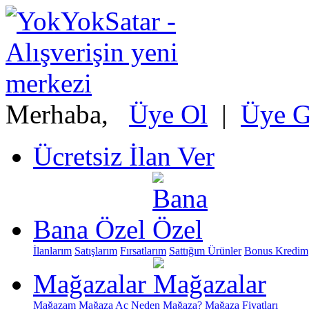
Merhaba,
Üye Ol
|
Üye Gi
Ücretsiz İlan Ver
Bana Özel
İlanlarım
Satışlarım
Fırsatlarım
Sattığım Ürünler
Bonus Kredim
Mağazalar
Mağazam
Mağaza Aç
Neden Mağaza?
Mağaza Fiyatları