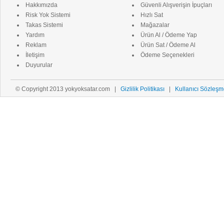
Hakkımızda
Güvenli Alışverişin İpuçları
Risk Yok Sistemi
Hızlı Sat
Takas Sistemi
Mağazalar
Yardım
Ürün Al / Ödeme Yap
Reklam
Ürün Sat / Ödeme Al
İletişim
Ödeme Seçenekleri
Duyurular
© Copyright 2013 yokyoksatar.com |
Gizlilik Politikası
|
Kullanıcı Sözleşm