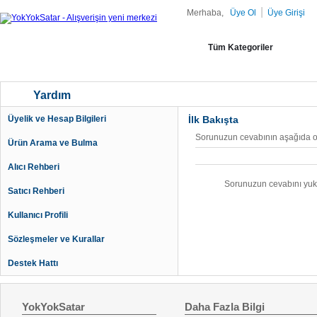
|
Merhaba,
Üye Ol
Üye Girişi
Tüm Kategoriler
Yardım
Üyelik ve Hesap Bilgileri
İlk Bakışta
Sorunuzun cevabının aşağıda o
Ürün Arama ve Bulma
Alıcı Rehberi
Sorunuzun cevabını yukar
Satıcı Rehberi
Kullanıcı Profili
Sözleşmeler ve Kurallar
Destek Hattı
YokYokSatar
Daha Fazla Bilgi